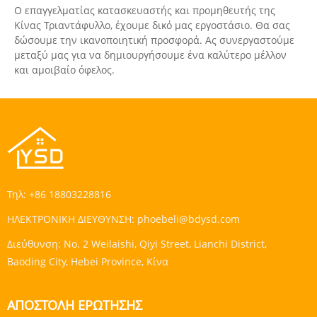
Ο επαγγελματίας κατασκευαστής και προμηθευτής της
Κίνας Τριαντάφυλλο, έχουμε δικό μας εργοστάσιο. Θα σας
δώσουμε την ικανοποιητική προσφορά. Ας συνεργαστούμε
μεταξύ μας για να δημιουργήσουμε ένα καλύτερο μέλλον
και αμοιβαίο όφελος.
Τηλ:
+86 18803228816
ΗΛΕΚΤΡΟΝΙΚΗ ΔΙΕΥΘΥΝΣΗ:
phoebeli@bdysd.com
Διεύθυνση:
No. 2 Weilaishi, Qiyi Street, Lianchi District,
Baoding City, Hebei Province, Κίνα
ΑΠΟΣΤΟΛΉ ΕΡΏΤΗΣΗΣ