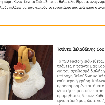
 πάρτι Κίνας, Κινητό Σπίτι, Σπίτι με θόλο, κ.λπ. Είμαστε αναγνωρ
λιούς πελάτες να επισκεφτούν το εργοστάσιό μας ανά πάσα στιγμ
Τσάντα βελούδινης Coo
Το YSD Factory ειδικεύεται
τσάντες, η τσάντα μας Coo
για τον σχεδιασμό διπλής 
υπέροχη βελούδινη κούκλα 
καθημερινή χρήση. Καλωσο
προσαρμοσμένα αιτήματα 
ιδιοκτήτες φυσικών κατασ
προμηθευτές δώρων. Κάθε 
εργοστάσιό μας, ώστε να έχ