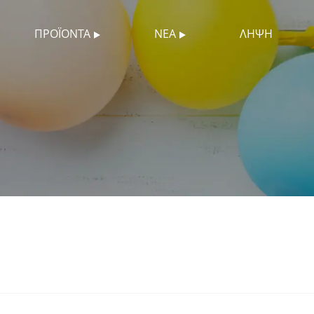
ΠΡΟΪΌΝΤΑ
ΝΈΑ
ΛΉΨΗ