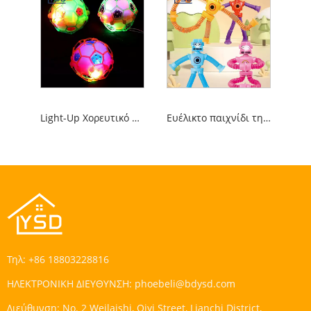
Light-Up Χορευτικό Ποδόσφαιρο
Ευέλικτο παιχνίδι τηλεσκοπικού σωλήνα αποσυμπίεσης
Τηλ:
+86 18803228816
ΗΛΕΚΤΡΟΝΙΚΗ ΔΙΕΥΘΥΝΣΗ:
phoebeli@bdysd.com
Διεύθυνση:
No. 2 Weilaishi, Qiyi Street, Lianchi District,