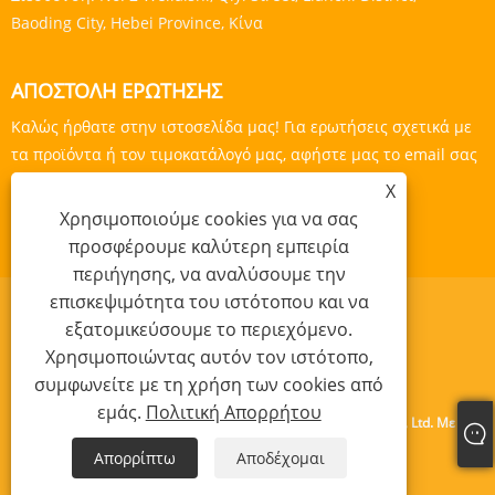
Baoding City, Hebei Province, Κίνα
ΑΠΟΣΤΟΛΉ ΕΡΏΤΗΣΗΣ
Καλώς ήρθατε στην ιστοσελίδα μας! Για ερωτήσεις σχετικά με
τα προϊόντα ή τον τιμοκατάλογό μας, αφήστε μας το email σας
και θα επικοινωνήσουμε εντός 24 ωρών.
X
Χρησιμοποιούμε cookies για να σας
ΕΡΕΥΝΑ ΤΩΡΑ
προσφέρουμε καλύτερη εμπειρία
περιήγησης, να αναλύσουμε την
επισκεψιμότητα του ιστότοπου και να
εξατομικεύσουμε το περιεχόμενο.
Χρησιμοποιώντας αυτόν τον ιστότοπο,
Links
Sitemap
RSS
XML
Πολιτική Απορρήτου
συμφωνείτε με τη χρήση των cookies από
εμάς.
Πολιτική Απορρήτου
Πνευματικά δικαιώματα © 2024 Baoding Yishengda Trading Co., Ltd. Με την
επιφύλαξη παντός δικαιώματος.
Απορρίπτω
Αποδέχομαι