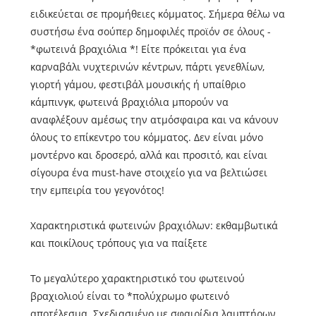
ειδικεύεται σε προμήθειες κόμματος. Σήμερα θέλω να
συστήσω ένα σούπερ δημοφιλές προϊόν σε όλους -
*φωτεινά βραχιόλια *! Είτε πρόκειται για ένα
καρναβάλι νυχτερινών κέντρων, πάρτι γενεθλίων,
γιορτή γάμου, φεστιβάλ μουσικής ή υπαίθριο
κάμπινγκ, φωτεινά βραχιόλια μπορούν να
αναφλέξουν αμέσως την ατμόσφαιρα και να κάνουν
όλους το επίκεντρο του κόμματος. Δεν είναι μόνο
μοντέρνο και δροσερό, αλλά και προσιτό, και είναι
σίγουρα ένα must-have στοιχείο για να βελτιώσει
την εμπειρία του γεγονότος!
Χαρακτηριστικά φωτεινών βραχιόλων: εκθαμβωτικά
και ποικίλους τρόπους για να παίξετε
Το μεγαλύτερο χαρακτηριστικό του φωτεινού
βραχιολιού είναι το *πολύχρωμο φωτεινό
αποτέλεσμα. Σχεδιασμένο με σφαιρίδια λαμπτήρων