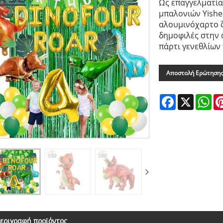
Ως επαγγελματία
μπαλονιών Yishen
αλουμινόχαρτο ζ
δημοφιλές στην α
πάρτι γενεθλίων 
Αποστολή Ερώτηση
Facebook
X
Wh
εριγραφή προϊόντος