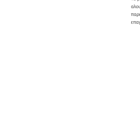
αλο
παρ
επα