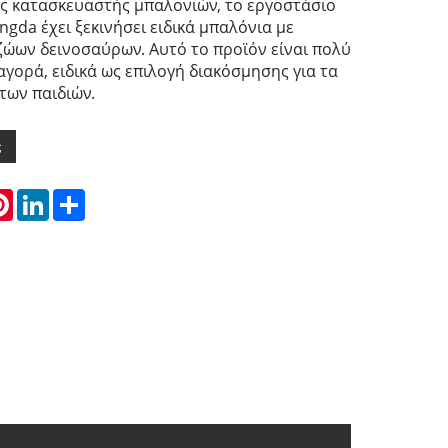
ς κατασκευαστής μπαλονιών, το εργοστάσιο
gda έχει ξεκινήσει ειδικά μπαλόνια με
ώων δεινοσαύρων. Αυτό το προϊόν είναι πολύ
γορά, ειδικά ως επιλογή διακόσμησης για τα
των παιδιών.
ς
atsApp
Pinterest
LinkedIn
Share