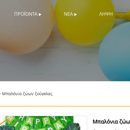
ΠΡΟΪΌΝΤΑ
ΝΈΑ
ΛΉΨΗ
 Μπαλόνια ζώων ζούγκλας
Μπαλόνια ζώω