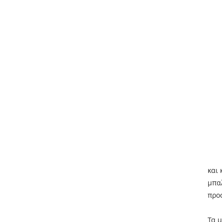
και
μπα
προ
Τα 