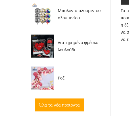
Τα 
Μπαλόνια αλουμινίου
ποι
αλουμινίου
η έ
να 
να τ
Διατηρημένο φρέσκο ​​
λουλούδι
Ροζ
Όλα τα νέα προϊόντα