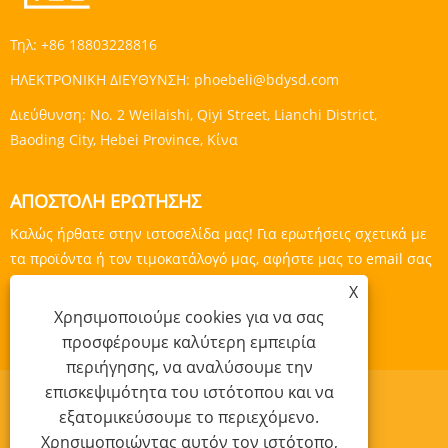
Τηλ:
+86 18803228816
ΗΛΕΚΤΡΟΝΙΚΗ ΔΙΕΥΘΥΝΣΗ:
phoebeli@bdysd.com
Διεύθυνση:
No. 2 Weilaishi, Qiyi Street, Lianchi District,
Baoding City, Hebei Province, Κίνα
ΑΠΟΣΤΟΛΉ ΕΡΏΤΗΣΗΣ
Καλώς ήρθατε στην ιστοσελίδα μας! Για ερωτήσεις σχετικά με
τα προϊόντα ή τον τιμοκατάλογό μας, αφήστε μας το email σας
και θα επικοινωνήσουμε εντός 24 ωρών.
X
Χρησιμοποιούμε cookies για να σας
ΕΡΕΥΝΑ ΤΩΡΑ
προσφέρουμε καλύτερη εμπειρία
περιήγησης, να αναλύσουμε την
επισκεψιμότητα του ιστότοπου και να
εξατομικεύσουμε το περιεχόμενο.
Χρησιμοποιώντας αυτόν τον ιστότοπο,